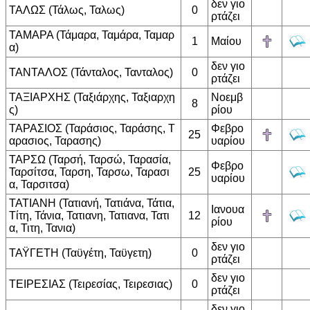
δεν γιο
ΤΑΛΩΣ (Τάλως, Ταλως)
0
ρτάζει
ΤΑΜΑΡΑ (Τάμαρα, Ταμάρα, Ταμαρ
1
Μαίου
α)
δεν γιο
ΤΑΝΤΑΛΟΣ (Τάνταλος, Τανταλος)
0
ρτάζει
ΤΑΞΙΑΡΧΗΣ (Ταξιάρχης, Ταξιαρχη
Νοεμβ
8
ς)
ρίου
ΤΑΡΑΣΙΟΣ (Ταράσιος, Ταράσης, Τ
Φεβρο
25
αρασιος, Ταρασης)
υαρίου
ΤΑΡΣΩ (Ταρσή, Ταρσώ, Ταρασία,
Φεβρο
Ταρσίτσα, Ταρση, Ταρσω, Ταρασι
25
υαρίου
α, Ταρσιτσα)
ΤΑΤΙΑΝΗ (Τατιανή, Τατιάνα, Τάτια,
Ιανουα
Τίτη, Τάνια, Τατιανη, Τατιανα, Τατι
12
ρίου
α, Τιτη, Τανια)
δεν γιο
ΤΑΫΓΕΤΗ (Ταϋγέτη, Ταϋγετη)
0
ρτάζει
δεν γιο
ΤΕΙΡΕΣΙΑΣ (Τειρεσίας, Τειρεσιας)
0
ρτάζει
δεν γιο