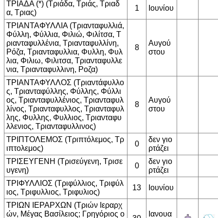
ΤΡΙΑΔΑ (*) (Τριάδα, Τριάς, Τριαδ
1
Ιουνίου
α, Τριας)
ΤΡΙΑΝΤΑΦΥΛΛΙΑ (Τριανταφυλλιά,
Φύλλη, Φύλλια, Φιλιώ, Φιλίτσα, Τ
ριανταφυλλένια, Τριανταφυλλίνη,
Αυγού
8
Ρόζα, Τριανταφυλλια, Φυλλη, Φυλ
στου
λια, Φιλιω, Φιλιτσα, Τριανταφυλλε
νια, Τριανταφυλλινη, Ροζα)
ΤΡΙΑΝΤΑΦΥΛΛΟΣ (Τριαντάφυλλο
ς, Τριανταφύλλης, Φύλλης, Φύλλι
ος, Τριανταφυλλένιος, Τριανταφυλ
Αυγού
8
λίνος, Τριανταφυλλος, Τριανταφυλ
στου
λης, Φυλλης, Φυλλιος, Τριανταφυ
λλενιος, Τριανταφυλλινος)
ΤΡΙΠΤΟΛΕΜΟΣ (Τριπτόλεμος, Τρ
δεν γιο
0
ιπτολεμος)
ρτάζει
ΤΡΙΣΕΥΓΕΝΗ (Τρισεύγενη, Τρισε
δεν γιο
0
υγενη)
ρτάζει
ΤΡΙΦΥΛΛΙΟΣ (Τριφύλλιος, Τριφύλ
13
Ιουνίου
ιος, Τριφυλλιος, Τριφυλιος)
ΤΡΙΩΝ ΙΕΡΑΡΧΩΝ (Τριών Ιεραρχ
ών, Μέγας Βασίλειος; Γρηγόριος ο
Ιανουα