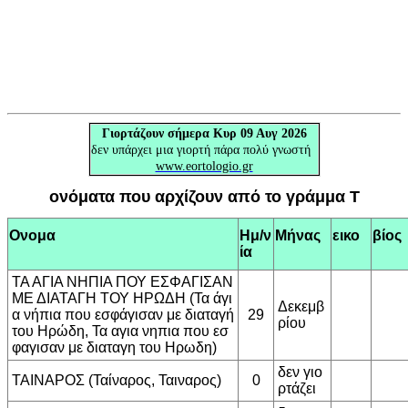
Γιορτάζουν
σήμερα Κυρ 09 Αυγ 2026
δεν υπάρχει μια γιορτή πάρα πολύ γνωστή
www.eortologio.gr
ονόματα που αρχίζουν από το γράμμα Τ
Ονομα
Ημ/ν
Μήνας
εικο
βίος
ία
ΤΑ ΑΓΙΑ ΝΗΠΙΑ ΠΟΥ ΕΣΦΑΓΙΣΑΝ
ΜΕ ΔΙΑΤΑΓΗ ΤΟΥ ΗΡΩΔΗ (Τα άγι
Δεκεμβ
α νήπια που εσφάγισαν με διαταγή
29
ρίου
του Ηρώδη, Τα αγια νηπια που εσ
φαγισαν με διαταγη του Ηρωδη)
δεν γιο
ΤΑΙΝΑΡΟΣ (Ταίναρος, Ταιναρος)
0
ρτάζει