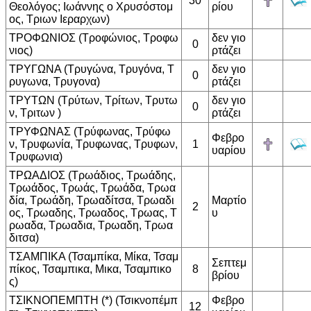
30
Θεολόγος; Ιωάννης ο Χρυσόστομ
ρίου
ος, Τριων Ιεραρχων)
ΤΡΟΦΩΝΙΟΣ (Τροφώνιος, Τροφω
δεν γιο
0
νιος)
ρτάζει
ΤΡΥΓΩΝΑ (Τρυγώνα, Τρυγόνα, Τ
δεν γιο
0
ρυγωνα, Τρυγονα)
ρτάζει
ΤΡΥΤΩΝ (Τρύτων, Τρίτων, Τρυτω
δεν γιο
0
ν, Τριτων )
ρτάζει
ΤΡΥΦΩΝΑΣ (Τρύφωνας, Τρύφω
Φεβρο
ν, Τρυφωνία, Τρυφωνας, Τρυφων,
1
υαρίου
Τρυφωνια)
ΤΡΩΑΔΙΟΣ (Τρωάδιος, Τρωάδης,
Τρωάδος, Τρωάς, Τρωάδα, Τρωα
δία, Τρωάδη, Τρωαδίτσα, Τρωαδι
Μαρτίο
2
ος, Τρωαδης, Τρωαδος, Τρωας, Τ
υ
ρωαδα, Τρωαδια, Τρωαδη, Τρωα
διτσα)
ΤΣΑΜΠΙΚΑ (Τσαμπίκα, Μίκα, Τσαμ
Σεπτεμ
πίκος, Τσαμπικα, Μικα, Τσαμπικο
8
βρίου
ς)
ΤΣΙΚΝΟΠΕΜΠΤΗ (*) (Τσικνοπέμπ
Φεβρο
12