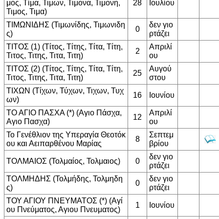
μος, Τίμα, Τιμων, Τιμονα, Τιμονη,
28
Ιουλίου
Τιμος, Τιμα)
ΤΙΜΩΝΙΔΗΣ (Τιμωνίδης, Τιμωνιδη
δεν γιο
0
ς)
ρτάζει
ΤΙΤΟΣ (1) (Τίτος, Τίτης, Τίτα, Τίτη,
Απριλί
2
Τιτος, Τιτης, Τιτα, Τιτη)
ου
ΤΙΤΟΣ (2) (Τίτος, Τίτης, Τίτα, Τίτη,
Αυγού
25
Τιτος, Τιτης, Τιτα, Τιτη)
στου
ΤΙΧΩΝ (Τίχων, Τύχων, Τιχων, Τυχ
16
Ιουνίου
ων)
ΤΟ ΑΓΙΟ ΠΑΣΧΑ (*) (Αγιο Πάσχα,
Απριλί
12
Αγιο Πασχα)
ου
Το Γενέθλιον της Υπεραγία Θεοτόκ
Σεπτεμ
8
ου και Αειπαρθένου Μαρίας
βρίου
δεν γιο
ΤΟΛΜΑΙΟΣ (Τολμαίος, Τολμαιος)
0
ρτάζει
ΤΟΛΜΗΔΗΣ (Τολμήδης, Τολμηδη
δεν γιο
0
ς)
ρτάζει
ΤΟΥ ΑΓΙΟΥ ΠΝΕΥΜΑΤΟΣ (*) (Αγί
1
Ιουνίου
ου Πνεύματος, Αγιου Πνευματος)