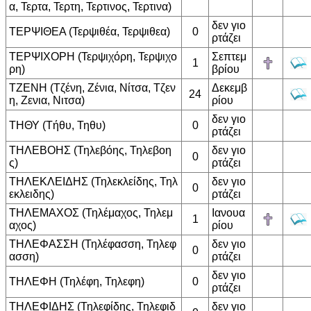
α, Τερτα, Τερτη, Τερτινος, Τερτινα)
δεν γιο
ΤΕΡΨΙΘΕΑ (Τερψιθέα, Τερψιθεα)
0
ρτάζει
ΤΕΡΨΙΧΟΡΗ (Τερψιχόρη, Τερψιχο
Σεπτεμ
1
ρη)
βρίου
ΤΖΕΝΗ (Τζένη, Ζένια, Νίτσα, Τζεν
Δεκεμβ
24
η, Ζενια, Νιτσα)
ρίου
δεν γιο
ΤΗΘΥ (Τήθυ, Τηθυ)
0
ρτάζει
ΤΗΛΕΒΟΗΣ (Τηλεβόης, Τηλεβοη
δεν γιο
0
ς)
ρτάζει
ΤΗΛΕΚΛΕΙΔΗΣ (Τηλεκλείδης, Τηλ
δεν γιο
0
εκλειδης)
ρτάζει
ΤΗΛΕΜΑΧΟΣ (Τηλέμαχος, Τηλεμ
Ιανουα
1
αχος)
ρίου
ΤΗΛΕΦΑΣΣΗ (Τηλέφασση, Τηλεφ
δεν γιο
0
ασση)
ρτάζει
δεν γιο
ΤΗΛΕΦΗ (Τηλέφη, Τηλεφη)
0
ρτάζει
ΤΗΛΕΦΙΔΗΣ (Τηλεφίδης, Τηλεφιδ
δεν γιο