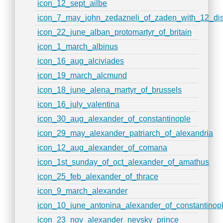
icon_12_sept_ailbe
icon_7_may_john_zedazneli_of_zaden_with_12_dis
icon_22_june_alban_protomartyr_of_britain
icon_1_march_albinus
icon_16_aug_alciviades
icon_19_march_alcmund
icon_18_june_alena_martyr_of_brussels
icon_16_july_valentina
icon_30_aug_alexander_of_constantinople
icon_29_may_alexander_patriarch_of_alexandria
icon_12_aug_alexander_of_comana
icon_1st_sunday_of_oct_alexander_of_amathus
icon_25_feb_alexander_of_thrace
icon_9_march_alexander
icon_10_june_antonina_alexander_of_constantinop
icon_23_nov_alexander_nevsky_prince