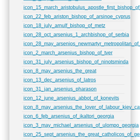
icon_15_march_aristobulus_apostle_first_bishop_of_
icon_22_feb_ariston_bishop_of_arsinoe_cyprus
icon_18_july_arnulf_bishop_of_metz
icon_28_oct_arsenius_1_archbishop_of_serbia
icon_28_may_arsenios_newmartyr_metropolitan_of
icon_2_march_arsenius_bishop_of_tver
icon_31_july_arsenius_bishop_of_ninotsminda
icon_8_may_arsenius_the_great
icon_13_dec_arsenius_of_latros
icon_31_jan_arsenius_pharason
icon_12_june_arsenius_abbot_of_konevits
icon_8_may_arsenius_the_lover_of_labour_kiev_c
icon_6_feb_arsenius_of_ikaltori_georgia
icon_3_may_michael_arsenius_of_ulompo_georgia
icon_25_sept_arsenius_the_great_catholicos_of_ge