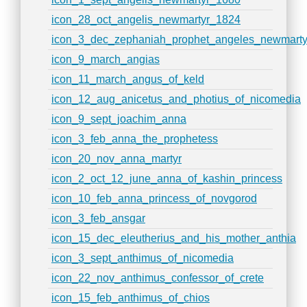
icon_28_oct_angelis_newmartyr_1824
icon_3_dec_zephaniah_prophet_angeles_newmarty
icon_9_march_angias
icon_11_march_angus_of_keld
icon_12_aug_anicetus_and_photius_of_nicomedia
icon_9_sept_joachim_anna
icon_3_feb_anna_the_prophetess
icon_20_nov_anna_martyr
icon_2_oct_12_june_anna_of_kashin_princess
icon_10_feb_anna_princess_of_novgorod
icon_3_feb_ansgar
icon_15_dec_eleutherius_and_his_mother_anthia
icon_3_sept_anthimus_of_nicomedia
icon_22_nov_anthimus_confessor_of_crete
icon_15_feb_anthimus_of_chios