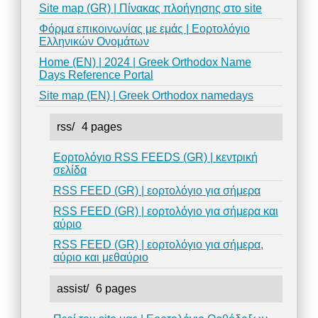
Site map (GR) | Πίνακας πλοήγησης στο site
Φόρμα επικοινωνίας με εμάς | Εορτολόγιο
Ελληνικών Ονομάτων
Home (EN) | 2024 | Greek Orthodox Name
Days Reference Portal
Site map (EN) | Greek Orthodox namedays
rss/
4 pages
Εορτολόγιο RSS FEEDS (GR) | κεντρική
σελίδα
RSS FEED (GR) | εορτολόγιο για σήμερα
RSS FEED (GR) | εορτολόγιο για σήμερα και
αύριο
RSS FEED (GR) | εορτολόγιο για σήμερα,
αύριο και μεθαύριο
assist/
6 pages