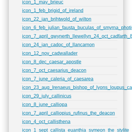
icon_1_may_brieuc
icon_1_feb_brigid_of_ireland
icon_22_jan_brihtwold_of_wilton
icon_6_feb_julian_fausta_buculas_of_smyrna_phot
icon_7_april_gwynerth_llewellyn_24_oct_cadfarth_8
icon_24_jan_cadoc_of_llancarnon
icon_12_nov_cadwallader
icon_8_dec_caesar_apostle
icon_7_oct_caesarius_deacon
icon_7_june_caleria_of_caesarea
icon_23_aug_Irenaeus_bishop_of_lyons_loupus_call
icon_29_july_callinicus
icon_8_june_calliopa
icon_7_april_calliopius_rufinus_the_deacon
icon_4_oct_callisthena
icon_1_sept_callista_euanthia_symeon_the_stylite