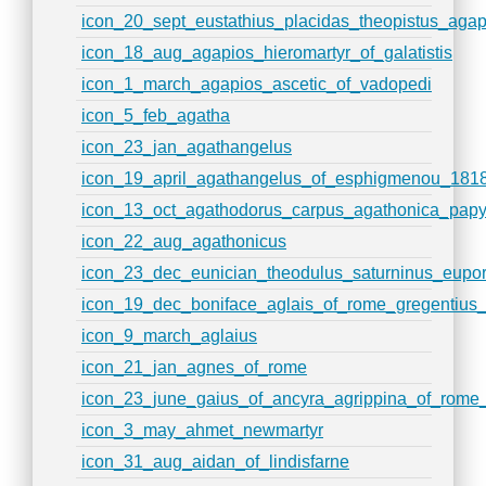
icon_20_sept_eustathius_placidas_theopistus_agap
icon_18_aug_agapios_hieromartyr_of_galatistis
icon_1_march_agapios_ascetic_of_vadopedi
icon_5_feb_agatha
icon_23_jan_agathangelus
icon_19_april_agathangelus_of_esphigmenou_181
icon_13_oct_agathodorus_carpus_agathonica_papy
icon_22_aug_agathonicus
icon_23_dec_eunician_theodulus_saturninus_eupor
icon_19_dec_boniface_aglais_of_rome_gregentius_
icon_9_march_aglaius
icon_21_jan_agnes_of_rome
icon_23_june_gaius_of_ancyra_agrippina_of_rome_a
icon_3_may_ahmet_newmartyr
icon_31_aug_aidan_of_lindisfarne