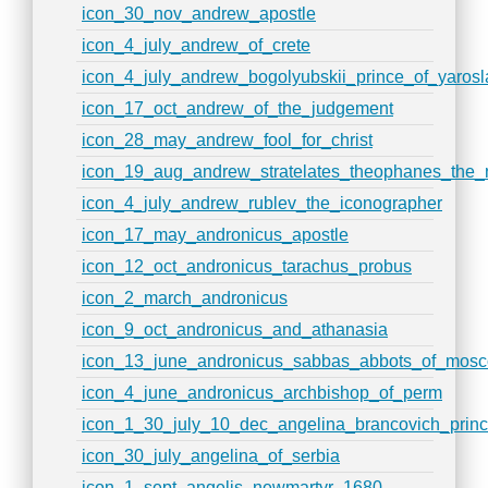
icon_30_nov_andrew_apostle
icon_4_july_andrew_of_crete
icon_4_july_andrew_bogolyubskii_prince_of_yarosl
icon_17_oct_andrew_of_the_judgement
icon_28_may_andrew_fool_for_christ
icon_19_aug_andrew_stratelates_theophanes_the
icon_4_july_andrew_rublev_the_iconographer
icon_17_may_andronicus_apostle
icon_12_oct_andronicus_tarachus_probus
icon_2_march_andronicus
icon_9_oct_andronicus_and_athanasia
icon_13_june_andronicus_sabbas_abbots_of_mos
icon_4_june_andronicus_archbishop_of_perm
icon_1_30_july_10_dec_angelina_brancovich_princ
icon_30_july_angelina_of_serbia
icon_1_sept_angelis_newmartyr_1680