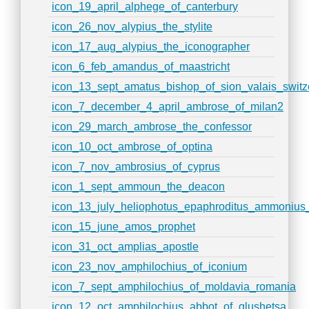
icon_19_april_alphege_of_canterbury
icon_26_nov_alypius_the_stylite
icon_17_aug_alypius_the_iconographer
icon_6_feb_amandus_of_maastricht
icon_13_sept_amatus_bishop_of_sion_valais_switz
icon_7_december_4_april_ambrose_of_milan2
icon_29_march_ambrose_the_confessor
icon_10_oct_ambrose_of_optina
icon_7_nov_ambrosius_of_cyprus
icon_1_sept_ammoun_the_deacon
icon_13_july_heliophotus_epaphroditus_ammonius_
icon_15_june_amos_prophet
icon_31_oct_amplias_apostle
icon_23_nov_amphilochius_of_iconium
icon_7_sept_amphilochius_of_moldavia_romania
icon_12_oct_amphilochius_abbot_of_glushetsa