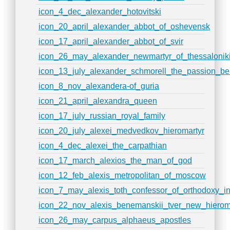
icon_4_dec_alexander_hotovitski
icon_20_april_alexander_abbot_of_oshevensk
icon_17_april_alexander_abbot_of_svir
icon_26_may_alexander_newmartyr_of_thessalonik
icon_13_july_alexander_schmorell_the_passion_be
icon_8_nov_alexandera-of_guria
icon_21_april_alexandra_queen
icon_17_july_russian_royal_family
icon_20_july_alexei_medvedkov_hieromartyr
icon_4_dec_alexei_the_carpathian
icon_17_march_alexios_the_man_of_god
icon_12_feb_alexis_metropolitan_of_moscow
icon_7_may_alexis_toth_confessor_of_orthodoxy_i
icon_22_nov_alexis_benemanskii_tver_new_hierom
icon_26_may_carpus_alphaeus_apostles