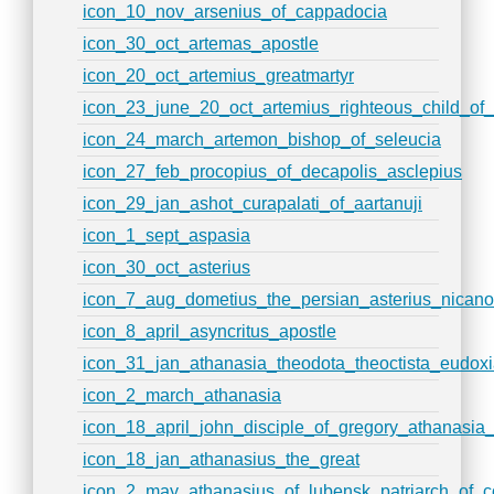
icon_10_nov_arsenius_of_cappadocia
icon_30_oct_artemas_apostle
icon_20_oct_artemius_greatmartyr
icon_23_june_20_oct_artemius_righteous_child_of_
icon_24_march_artemon_bishop_of_seleucia
icon_27_feb_procopius_of_decapolis_asclepius
icon_29_jan_ashot_curapalati_of_aartanuji
icon_1_sept_aspasia
icon_30_oct_asterius
icon_7_aug_dometius_the_persian_asterius_nican
icon_8_april_asyncritus_apostle
icon_31_jan_athanasia_theodota_theoctista_eudox
icon_2_march_athanasia
icon_18_april_john_disciple_of_gregory_athanasia
icon_18_jan_athanasius_the_great
icon_2_may_athanasius_of_lubensk_patriarch_of_c