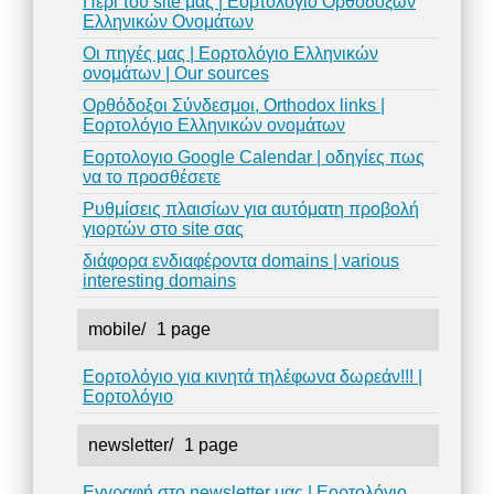
Περί του site μας | Εορτολόγιο Ορθόδοξων
Ελληνικών Ονομάτων
Οι πηγές μας | Εορτολόγιο Ελληνικών
ονομάτων | Our sources
Ορθόδοξοι Σύνδεσμοι, Orthodox links |
Εορτολόγιο Ελληνικών ονομάτων
Εορτολογιο Google Calendar | οδηγίες πως
να το προσθέσετε
Ρυθμίσεις πλαισίων για αυτόματη προβολή
γιορτών στο site σας
διάφορα ενδιαφέροντα domains | various
interesting domains
mobile/
1 page
Εορτολόγιο για κινητά τηλέφωνα δωρεάν!!! |
Εορτολόγιο
newsletter/
1 page
Εγγραφή στο newsletter μας | Εορτολόγιο