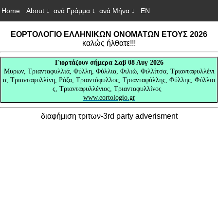
Home
About ↓
ανά Γράμμα ↓
ανά Μήνα ↓
EN
ΕΟΡΤΟΛΟΓΙΟ ΕΛΛΗΝΙΚΩΝ ΟΝΟΜΑΤΩΝ ΕΤΟΥΣ 2026
καλώς ήλθατε!!!
Γιορτάζουν
σήμερα Σαβ 08 Αυγ 2026
Μυρων, Τριανταφυλλιά, Φύλλη, Φύλλια, Φιλιώ, Φιλλίτσα, Τριανταφυλλένι
α, Τριανταφυλλίνη, Ρόζα, Τριαντάφυλλος, Τριανταφύλλης, Φύλλης, Φύλλιο
ς, Τριανταφυλλένιος, Τριανταφυλλίνος
www.eortologio.gr
διαφήμιση τριτων-3rd party adverisment