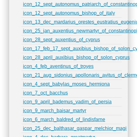
icon_12_sept_autonomus_patriarch_of_constantino
icon_12_sept_autonomus_bishop_of_italy
icon_13_dec_mardarius_orestes_eustratius_eugeni
icon_25_jan_auxentius_newmartyr_of_constantinop
icon_28_sept_auxentius_of_cyprus
icon_17_feb_17_sept_auxibius_bishop_of_solon_c
icon_28_april_auxibius_bishop_of_solon_cyprus
icon_4_feb_aventinus_of_troyes
icon_21_aug_sidonius_apollonaris_avitus_of_cle
icon_4_sept_babylas_moses_hermiona
icon_7_oct_bacchus
icon_9_april_bademus_vadim_of_persia
icon_9_march_baisar_martyr
icon_6_march_baldred_of_lindisfarne
icon_25_dec_balthasar_gaspar_melchior_magi