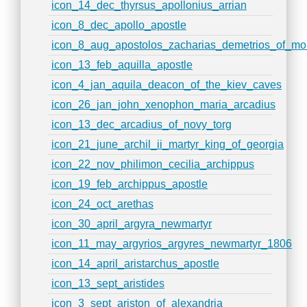
icon_14_dec_thyrsus_apollonius_arrian
icon_8_dec_apollo_apostle
icon_8_aug_apostolos_zacharias_demetrios_of_mou
icon_13_feb_aquilla_apostle
icon_4_jan_aquila_deacon_of_the_kiev_caves
icon_26_jan_john_xenophon_maria_arcadius
icon_13_dec_arcadius_of_novy_torg
icon_21_june_archil_ii_martyr_king_of_georgia
icon_22_nov_philimon_cecilia_archippus
icon_19_feb_archippus_apostle
icon_24_oct_arethas
icon_30_april_argyra_newmartyr
icon_11_may_argyrios_argyres_newmartyr_1806
icon_14_april_aristarchus_apostle
icon_13_sept_aristides
icon_3_sept_ariston_of_alexandria