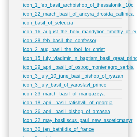
icon_1_feb_basil_archbishop_of_thessaloniki_10c
icon_22_march_basil_of_ancyra_drosida_callinica
icon_basil_of_seleucia
icon_16_august_the_holy_mandylion_timothy_of_e
icon_28_feb_basil_the_confessor
icon_2_aug_basil_the_fool_for_christ
icon_15_july_vladimir_in_baptism_basil_great_prin
icon_29_april_basil_of_ostrog_montenegro_serbia
icon_3_july_10_june_basil_bishop_of_ryazan
icon_3_july_basil_of_yaroslavl_prince
icon_23_march_basil_of_mangazeya
icon_18_april_basil_ratishvili_of_georgia
icon_26_april_basil_bishop_of_amasea
icon_22_may_basiliscus_paul_new_asceticmartyr
icon_30_jan_bathildis_of_france