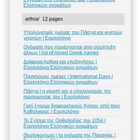
Ελληνικών ονομάτων
arthra/
12 pages
Υπολογισμός ημέρας του Πάσχα και κινητών
γιορτών | Εορτολόγιο
Ονόματα που προέρχονται απο σύμπτυξη
άλλων | list of mixed Greek names
Διάφορα Αρθρα και επεξηγήσεις |
Εορτολόγιο Ελληνικών ονομάτων
Παγκόσμιες ημέρες | International Days |
Εορτολόγιο Ελληνικών ονομάτων
Πάσχα | η γιορτή και ο υπολογισμός της
ημερομηνίας του | Εορτολόγιο
Γιατί έχουμε διαφορετικούς Αγίους από τους
Καθολικούς | Εορτολόγιο
Το Σχίσμα της Ορθοδοξίας του 1054 |
Εορτολόγιο Ελληνικών ονομάτων
Θεοτοκονύμια | τα ονόματα της Παναγίας |