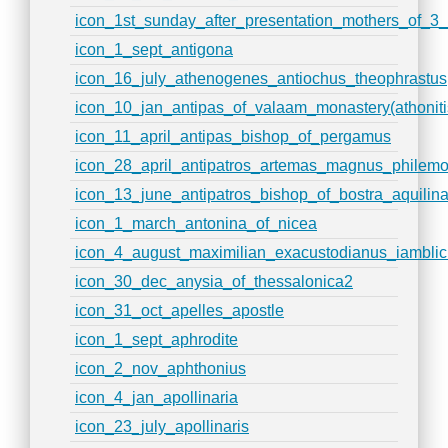
icon_1st_sunday_after_presentation_mothers_of_3_
icon_1_sept_antigona
icon_16_july_athenogenes_antiochus_theophrastus
icon_10_jan_antipas_of_valaam_monastery(athoniti
icon_11_april_antipas_bishop_of_pergamus
icon_28_april_antipatros_artemas_magnus_philemo
icon_13_june_antipatros_bishop_of_bostra_aquilin
icon_1_march_antonina_of_nicea
icon_4_august_maximilian_exacustodianus_iamblic
icon_30_dec_anysia_of_thessalonica2
icon_31_oct_apelles_apostle
icon_1_sept_aphrodite
icon_2_nov_aphthonius
icon_4_jan_apollinaria
icon_23_july_apollinaris