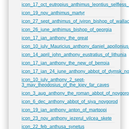
icon_17_oct_eutropius_anthimus_leontius_selfless_
icon_19_nov_anthimus_martyr
icon_27_sept_anthimus_of_iviron_bishop_of_wallac
icon_26_june_anthimus_bishop_of_georgia
icon_17_jan_anthony_the_great
icon_10_july_Mauricius_anthony_daniel_apollonius
icon_14_april_john_anthony_eustratius_of_lithunia
icon_17_jan_anthony_the_new_of_berroia
icon_17_jan_24_june_anthony_abbot_of_dymsk_n
icon_10_july_anthony_2_sept-
3_may_theodosius_of_the_kiev_far_caves
icon_3_aug_anthony_the_roman_abbot_of_novgor
icon_6_dec_anthony_abbot_of_siya_novgorod
icon_19_jan_anthony_anton_of_martqopi
icon_23_nov_anthony_iezerul_vilcea_skete
icon_22_feb_anthusa_synetus