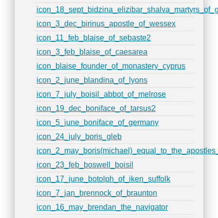
icon_18_sept_bidzina_elizibar_shalva_martyrs_of_
icon_3_dec_birinus_apostle_of_wessex
icon_11_feb_blaise_of_sebaste2
icon_3_feb_blaise_of_caesarea
icon_blaise_founder_of_monastery_cyprus
icon_2_june_blandina_of_lyons
icon_7_july_boisil_abbot_of_melrose
icon_19_dec_boniface_of_tarsus2
icon_5_june_boniface_of_germany
icon_24_july_boris_gleb
icon_2_may_boris(michael)_equal_to_the_apostles_
icon_23_feb_boswell_boisil
icon_17_june_botolph_of_iken_suffolk
icon_7_jan_brennock_of_braunton
icon_16_may_brendan_the_navigator