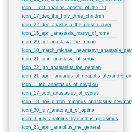
icon_1_oct_ananias_apostle_of_the_70
icon_17_dec_the_holy_three_chrildren
icon_22_dec_anastasia_the_poison_curer
icon_15_april_anastasia_martyr_of_rome
icon_29_oct_anastasia_the_roman
icon_10_march_michael_newmartyr_anastasia_patri
icon_21_june_anastasia_of_serbia
icon_22_jan_anastasius_the_persian
icon_21_april_januarius_of_neapolis_alexandre_em
icon_1_feb_anastasius_of_navpliou
icon_17_sept_anastasius_of_cyprus
icon_18_nov_platon_romanus_anastasius_newmart
icon_30_july_anatole_ii_of_optina
icon_3_july_anatolius_hyacinthus_gerasimus
icon_23_april_anatolius_the_general