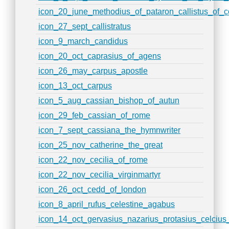
icon_20_june_methodius_of_pataron_callistus_of_c
icon_27_sept_callistratus
icon_9_march_candidus
icon_20_oct_caprasius_of_agens
icon_26_may_carpus_apostle
icon_13_oct_carpus
icon_5_aug_cassian_bishop_of_autun
icon_29_feb_cassian_of_rome
icon_7_sept_cassiana_the_hymnwriter
icon_25_nov_catherine_the_great
icon_22_nov_cecilia_of_rome
icon_22_nov_cecilia_virginmartyr
icon_26_oct_cedd_of_london
icon_8_april_rufus_celestine_agabus
icon_14_oct_gervasius_nazarius_protasius_celci