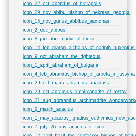
icon_22_oct_abercius_of_hierapolis
icon_29_nov_abibu_bishop_of_nekressi_georgia
icon_15_nov_gurius_abbibus_samonas
icon_2_dec_abibus
icon_8_jan_abo_martyr_of_tbilisi
icon_14_feb_maron_nicholas_of_corinth_auxentiu
icon_9_oct_abraham_the_righteous
icon_1_april_abraham_of_bulgaria
icon_4_feb_abramius_bishop_of_arbela_in_assyria
icon_29_oct_maria_abramius_anastasia
icon_29_oct_abramius_archimandrite_of_rostov
icon_21_aug_abraamius_archimadrite_wonderwork
icon_9_march_acacius
icon_1_may_acacius_ignatius_euthymius_new_asce
icon_7_july_26_nov_acacius_of_sinai
icon_12_april_basil_the_confessor_bishop_of_par