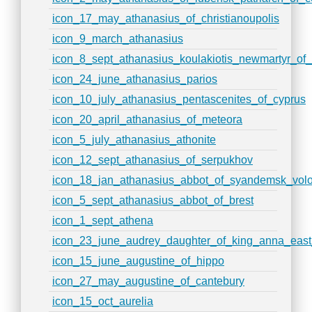
icon_17_may_athanasius_of_christianoupolis
icon_9_march_athanasius
icon_8_sept_athanasius_koulakiotis_newmartyr_of_
icon_24_june_athanasius_parios
icon_10_july_athanasius_pentascenites_of_cyprus
icon_20_april_athanasius_of_meteora
icon_5_july_athanasius_athonite
icon_12_sept_athanasius_of_serpukhov
icon_18_jan_athanasius_abbot_of_syandemsk_vol
icon_5_sept_athanasius_abbot_of_brest
icon_1_sept_athena
icon_23_june_audrey_daughter_of_king_anna_east
icon_15_june_augustine_of_hippo
icon_27_may_augustine_of_cantebury
icon_15_oct_aurelia