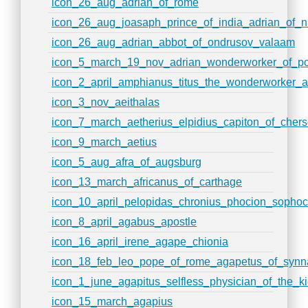
icon_26_aug_adrian_of_rome
icon_26_aug_joasaph_prince_of_india_adrian_of_n
icon_26_aug_adrian_abbot_of_ondrusov_valaam
icon_5_march_19_nov_adrian_wonderworker_of_p
icon_2_april_amphianus_titus_the_wonderworker_
icon_3_nov_aeithalas
icon_7_march_aetherius_elpidius_capiton_of_cher
icon_9_march_aetius
icon_5_aug_afra_of_augsburg
icon_13_march_africanus_of_carthage
icon_10_april_pelopidas_chronius_phocion_sopho
icon_8_april_agabus_apostle
icon_16_april_irene_agape_chionia
icon_18_feb_leo_pope_of_rome_agapetus_of_synn
icon_1_june_agapitus_selfless_physician_of_the_k
icon_15_march_agapius