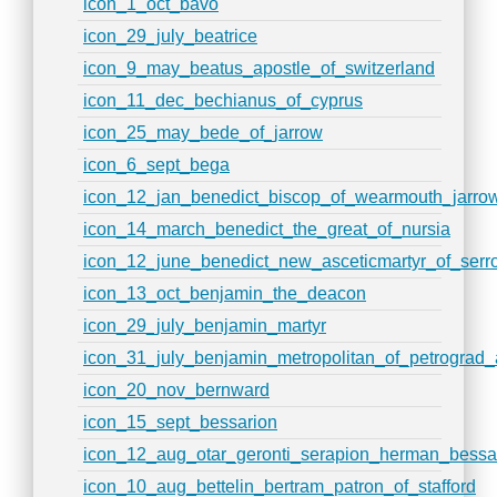
icon_1_oct_bavo
icon_29_july_beatrice
icon_9_may_beatus_apostle_of_switzerland
icon_11_dec_bechianus_of_cyprus
icon_25_may_bede_of_jarrow
icon_6_sept_bega
icon_12_jan_benedict_biscop_of_wearmouth_jarro
icon_14_march_benedict_the_great_of_nursia
icon_12_june_benedict_new_asceticmartyr_of_ser
icon_13_oct_benjamin_the_deacon
icon_29_july_benjamin_martyr
icon_31_july_benjamin_metropolitan_of_petrograd
icon_20_nov_bernward
icon_15_sept_bessarion
icon_12_aug_otar_geronti_serapion_herman_bess
icon_10_aug_bettelin_bertram_patron_of_stafford