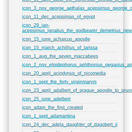
icon_3_nov_george_aethalas_acepsimus_george_o
icon_11_dec_acepsimas_of_egypt
icon_29_jan-
acepsimus_ignatius_the_godbearer_demetrius_new
icon_15_june_achaicus_apostle
icon_15_march_achillius_of_larissa
icon_1_aug_the_seven_maccabees
icon_2_nov_elpidephorus_aphthonius_pegasius_a
icon_20_april_acindynus_of_nicomedia
icon_1_sept_the_forty_virginmaryrs
icon_23_april_adalbert_of_prague_apostle_to_prus
icon_25_june_adelbert
icon_adam_the_first_created
icon_1_sept_adamantina
icon_24_dec_adela_daughter_of_dagobert_ii