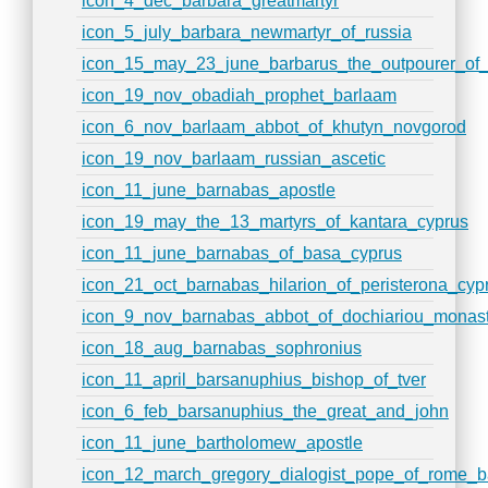
icon_4_dec_barbara_greatmartyr
icon_5_july_barbara_newmartyr_of_russia
icon_15_may_23_june_barbarus_the_outpourer_of
icon_19_nov_obadiah_prophet_barlaam
icon_6_nov_barlaam_abbot_of_khutyn_novgorod
icon_19_nov_barlaam_russian_ascetic
icon_11_june_barnabas_apostle
icon_19_may_the_13_martyrs_of_kantara_cyprus
icon_11_june_barnabas_of_basa_cyprus
icon_21_oct_barnabas_hilarion_of_peristerona_cyp
icon_9_nov_barnabas_abbot_of_dochiariou_monast
icon_18_aug_barnabas_sophronius
icon_11_april_barsanuphius_bishop_of_tver
icon_6_feb_barsanuphius_the_great_and_john
icon_11_june_bartholomew_apostle
icon_12_march_gregory_dialogist_pope_of_rome_ba